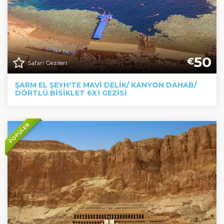
50
€
Safari Gezileri
ŞARM EL ŞEYH'TE MAVI DELIK/ KANYON DAHAB/
DÖRTLÜ BISIKLET 6X1 GEZISI
POPÜLER