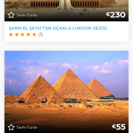
230
€
Tarihi Turlar
ŞARM EL ŞEYH'TEN UÇAKLA LUKSOR GEZISI
(1)
55
€
Tarihi Turlar