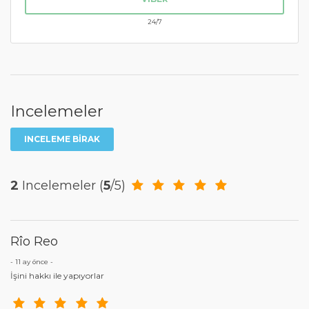
24/7
Incelemeler
INCELEME BIRAK
2
Incelemeler
(
5
/5)
Rîo Reo
- 11 ay önce -
İşini hakkı ile yapıyorlar