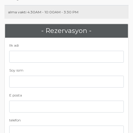
alma vakti 4:30AM - 10:00AM - 3:30 PM
- Rezervasyon -
Ilk adi
Soy isim
E posta
telefon