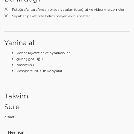
Fotoğrafçı tarafından orada yapılan fotoğraf ve video malzemeleri
Seyahat paketinde belirtilmeyen ek hizmetler
Yanina al
Rahat kıyafetler ve ayakkabılar
güneş gözlüğü
başörtüsü
Pasaportunuzun kopyaları
Takvim
Sure
3 saat
Her gün