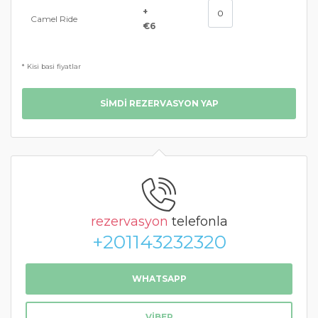
+
Camel Ride
€6
* Kisi basi fiyatlar
SIMDI REZERVASYON YAP
rezervasyon
telefonla
+201143232320
WHATSAPP
VIBER