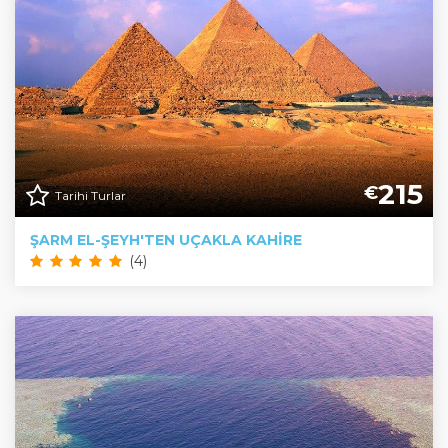
215
€
Tarihi Turlar
ŞARM EL-ŞEYH'TEN UÇAKLA KAHIRE
(4)