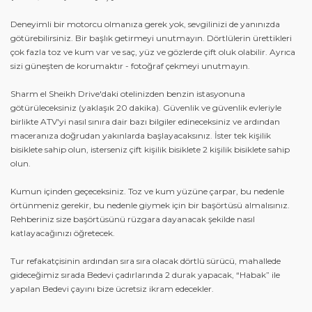
Deneyimli bir motorcu olmanıza gerek yok, sevgilinizi de yanınızda
götürebilirsiniz. Bir başlık getirmeyi unutmayın. Dörtlülerin ürettikleri
çok fazla toz ve kum var ve saç, yüz ve gözlerde çift oluk olabilir. Ayrıca
sizi güneşten de korumaktır - fotoğraf çekmeyi unutmayın.
Sharm el Sheikh Drive'daki otelinizden benzin istasyonuna
götürüleceksiniz (yaklaşık 20 dakika). Güvenlik ve güvenlik evleriyle
birlikte ATV'yi nasıl sınıra dair bazı bilgiler edineceksiniz ve ardından
maceranıza doğrudan yakınlarda başlayacaksınız. İster tek kişilik
bisiklete sahip olun, isterseniz çift kişilik bisiklete 2 kişilik bisiklete sahip
olun.
Kumun içinden geçeceksiniz. Toz ve kum yüzüne çarpar, bu nedenle
örtünmeniz gerekir, bu nedenle giymek için bir başörtüsü almalısınız.
Rehberiniz size başörtüsünü rüzgara dayanacak şekilde nasıl
katlayacağınızı öğretecek.
Tur refakatçisinin ardından sıra sıra olacak dörtlü sürücü, mahallede
gideceğimiz sırada Bedevi çadırlarında 2 durak yapacak, “Habak” ile
yapılan Bedevi çayını bize ücretsiz ikram edecekler.