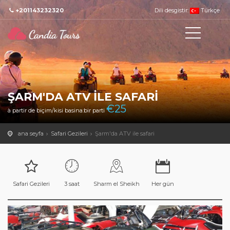
+201143232320
Dili desgistir:
Türkçe
ŞARM'DA ATV ILE SAFARI
€
25
à partir de biçim/kisi basina:bir parti
ana seyfa
Safari Gezileri
Şarm'da ATV ile safari
Safari Gezileri
3 saat
Sharm el Sheikh
Her gün