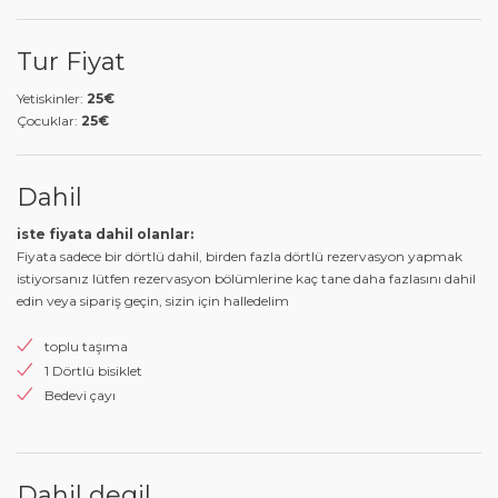
Tur Fiyat
Yetiskinler:
25€
Çocuklar:
25€
Dahil
iste fiyata dahil olanlar:
Fiyata sadece bir dörtlü dahil, birden fazla dörtlü rezervasyon yapmak
istiyorsanız lütfen rezervasyon bölümlerine kaç tane daha fazlasını dahil
edin veya sipariş geçin, sizin için halledelim
toplu taşıma
1 Dörtlü bisiklet
Bedevi çayı
Dahil degil