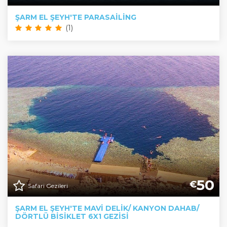
ŞARM EL ŞEYH'TE PARASAILING
(1)
50
€
Safari Gezileri
ŞARM EL ŞEYH'TE MAVI DELIK/ KANYON DAHAB/
DÖRTLÜ BISIKLET 6X1 GEZISI