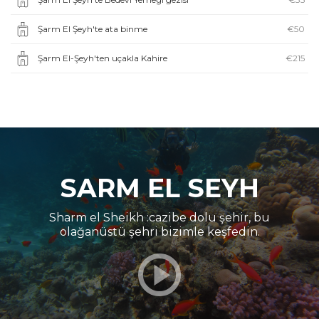
Şarm El Şeyh'te ata binme
€50
Şarm El-Şeyh'ten uçakla Kahire
€215
SARM EL SEYH
Sharm el Sheikh :cazibe dolu şehir, bu
olağanüstü şehri bizimle keşfedin.