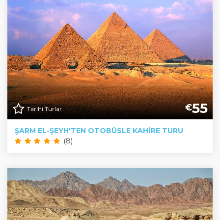
55
€
Tarihi Turlar
ŞARM EL-ŞEYH'TEN OTOBÜSLE KAHIRE TURU
(8)