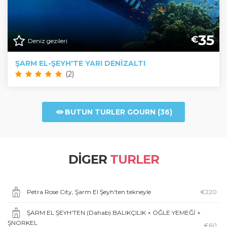
35
€
Deniz gezileri
ŞARM EL-ŞEYH'TE YARI DENIZALTI
(2)
BUTUN TURLER GOURN (36)
DIGER
TURLER
Petra Rose City, Şarm El Şeyh'ten tekneyle
€220
ŞARM EL ŞEYH'TEN (Dahab) BALIKÇILIK + ÖĞLE YEMEĞİ +
ŞNORKEL
€60