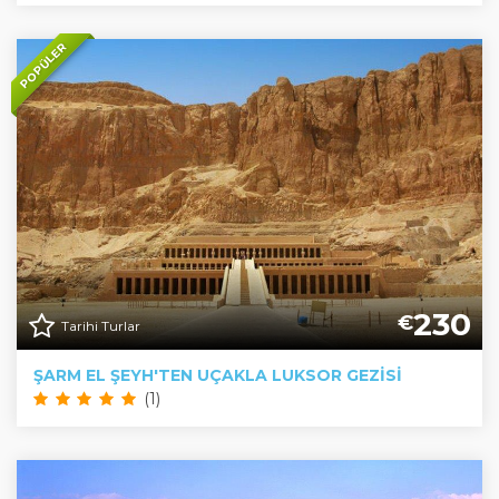
POPÜLER
230
€
Tarihi Turlar
ŞARM EL ŞEYH'TEN UÇAKLA LUKSOR GEZISI
(1)