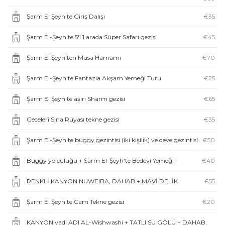
Şarm El Şeyh'te Giriş Dalışı
€35
Şarm El-Şeyh'te 5'i 1 arada Süper Safari gezisi
€45
Şarm El Şeyh'ten Musa Hamamı
€70
Şarm El-Şeyh'te Fantazia Akşam Yemeği Turu
€25
Şarm El Şeyh'te aşırı Sharm gezisi
€65
Geceleri Sina Rüyası tekne gezisi
€35
Şarm El-Şeyh'te buggy gezintisi (iki kişilik) ve deve gezintisi
€50
Buggy yolculuğu + Şarm El-Şeyh'te Bedevi Yemeği
€40
RENKLİ KANYON NUWEIBA, DAHAB + MAVİ DELİK
€55
Şarm El Şeyh'te Cam Tekne gezisi
€20
KANYON vadi ADI AL-Wishwashi + TATLI SU GÖLÜ + DAHAB,