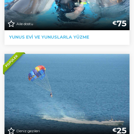
75
€
Aile dostu
YUNUS EVİ VE YUNUSLARLA YÜZME
POPÜLER
25
€
Deniz gezileri