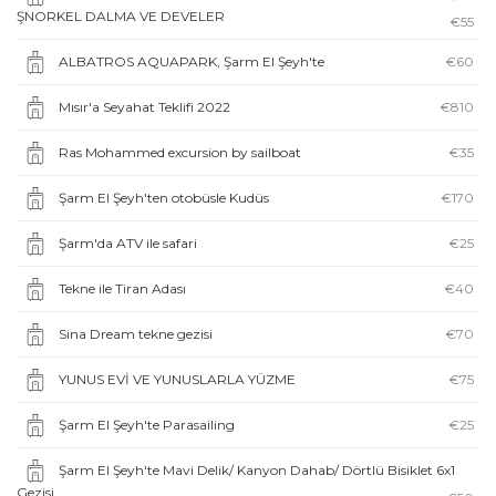
ŞNORKEL DALMA VE DEVELER
€55
ALBATROS AQUAPARK, Şarm El Şeyh'te
€60
Mısır'a Seyahat Teklifi 2022
€810
Ras Mohammed excursion by sailboat
€35
Şarm El Şeyh'ten otobüsle Kudüs
€170
Şarm'da ATV ile safari
€25
Tekne ile Tiran Adası
€40
Sina Dream tekne gezisi
€70
YUNUS EVİ VE YUNUSLARLA YÜZME
€75
Şarm El Şeyh'te Parasailing
€25
Şarm El Şeyh'te Mavi Delik/ Kanyon Dahab/ Dörtlü Bisiklet 6x1
Gezisi