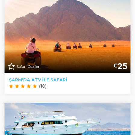
25
€
Safari Gezileri
ŞARM'DA ATV ILE SAFARI
(10)