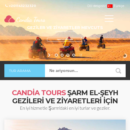
+201143232320
Dili desgistir:
Türkçe
TUR ARAMA
CANDIA TOURS
ŞARM EL-ŞEYH
GEZILERI VE ZIYARETLERI IÇIN
En iyi hizmetle Şarm'daki en iyi turlar ve geziler.