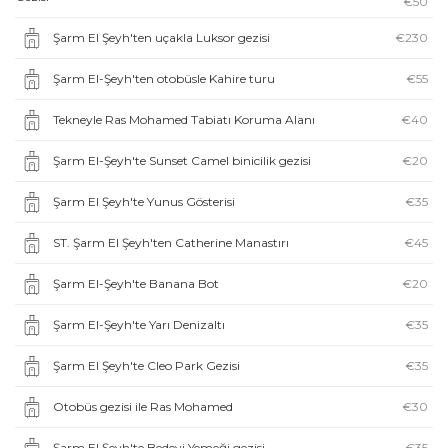
€50
Şarm El Şeyh'ten uçakla Luksor gezisi
€230
Şarm El-Şeyh'ten otobüsle Kahire turu
€55
Tekneyle Ras Mohamed Tabiatı Koruma Alanı
€40
Şarm El-Şeyh'te Sunset Camel binicilik gezisi
€20
Şarm El Şeyh'te Yunus Gösterisi
€35
ST. Şarm El Şeyh'ten Catherine Manastırı
€45
Şarm El-Şeyh'te Banana Bot
€20
Şarm El-Şeyh'te Yarı Denizaltı
€35
Şarm El Şeyh'te Cleo Park Gezisi
€35
Otobüs gezisi ile Ras Mohamed
€30
Şarm El Şeyh'te Bedevi Yemeği gezisi
€35