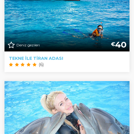
40
€
Deniz gezileri
TEKNE ILE TIRAN ADASI
(6)