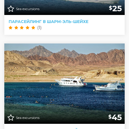
25
$
Sea excursions
ПАРАСЕЙЛИНГ В ШАРМ-ЭЛЬ-ШЕЙХЕ
(1)
45
$
Sea excursions