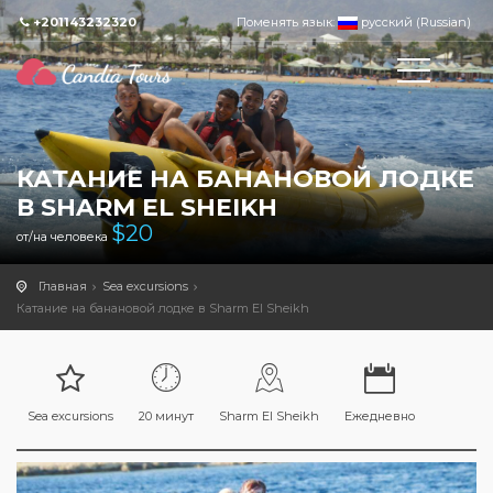
+201143232320
Поменять язык:
русский (Russian)
КАТАНИЕ НА БАНАНОВОЙ ЛОДКЕ
В SHARM EL SHEIKH
$
20
от/на человека
Главная
Sea excursions
Катание на банановой лодке в Sharm El Sheikh
Sea excursions
20 минут
Sharm El Sheikh
Ежедневно