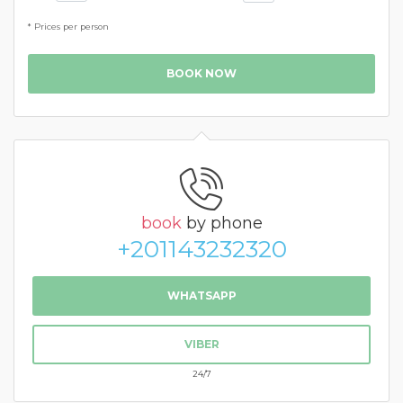
* Prices per person
BOOK NOW
book
by phone
+201143232320
WHATSAPP
VIBER
24/7