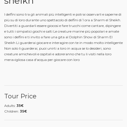
sheikh
I delfini sono tra gli animali più intelligenti e potrai osservarli e saperne di
più su di loro durante uno spettacolo di delfini di 1 ora a Sharm el Sheikh.
Divertiti a guardarli essere giocosi e fare trucchi come cantare, dipingere
e tutti i simpatici giochi e salti Le creature marine più popolari e amate
sono i delfini e ti invito a fare una gita al Dolphin Show di Sharm El
Sheikh Li guarderai giocare e interagire con te in modo molto intelligente
Non solo li guarderai, puoi unirti a loro in acqua se lo desideri, sono
creature amichevoli e ospitali e adoreranno che tu li visiti nella loro
meravigliosa casa d'acqua per giocare con loro
Tour Price
Adults:
35€
Children:
35€