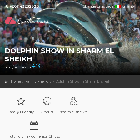
+201143232320
Change Language:
Italiano
DOLPHIN SHOW IN SHARM EL
SHEIKH
€
35
from/per person
Home
Family Friendly
Dolphin Show in Sharm El sheikh
Family Friendly
2 hours
sharm el sheikh
Tutti i giorni - domenica Chiuso