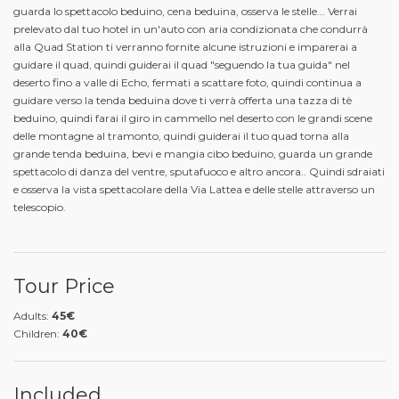
guarda lo spettacolo beduino, cena beduina, osserva le stelle... Verrai
prelevato dal tuo hotel in un'auto con aria condizionata che condurrà
alla Quad Station ti verranno fornite alcune istruzioni e imparerai a
guidare il quad, quindi guiderai il quad "seguendo la tua guida" nel
deserto fino a valle di Echo, fermati a scattare foto, quindi continua a
guidare verso la tenda beduina dove ti verrà offerta una tazza di tè
beduino, quindi farai il giro in cammello nel deserto con le grandi scene
delle montagne al tramonto, quindi guiderai il tuo quad torna alla
grande tenda beduina, bevi e mangia cibo beduino, guarda un grande
spettacolo di danza del ventre, sputafuoco e altro ancora.. Quindi sdraiati
e osserva la vista spettacolare della Via Lattea e delle stelle attraverso un
telescopio.
Tour Price
Adults:
45€
Children:
40€
Included