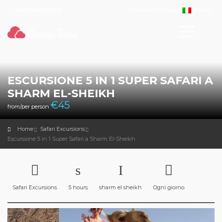
+201143232320
Change Language:
Italiano
ESCURSIONE 5 IN 1 SUPER SAFARI A
SHARM EL-SHEIKH
€
45
from/per person
Home
Safari Excursions
Escursione 5 in 1 Super Safari a Sharm El-Sheikh
Safari Excursions
5 hours
sharm el sheikh
Ogni giorno