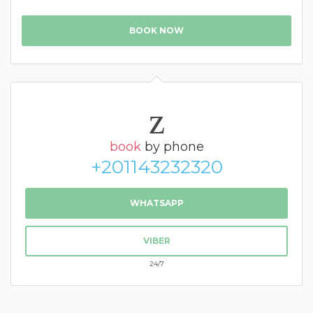
BOOK NOW
book
by phone
+201143232320
WHATSAPP
VIBER
24/7